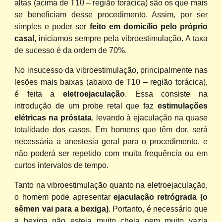
altas (acima de T10 – região torácica) são os que mais
se beneficiam desse procedimento. Assim, por ser
simples e poder ser
feito em domicílio pelo próprio
casal,
iniciamos sempre pela vibroestimulação. A taxa
de sucesso é da ordem de 70%.
No insucesso da vibroestimulação, principalmente nas
lesões mais baixas (abaixo de T10 – região torácica),
é feita
a
eletroejaculação
. Essa consiste na
introdução de um probe retal que faz
estimulações
elétricas na próstata
, levando à ejaculação na quase
totalidade dos casos. Em homens que têm dor, será
necessária a anestesia geral para o procedimento, e
não poderá ser repetido com muita frequência ou em
curtos intervalos de tempo.
Tanto na vibroestimulação quanto na eletroejaculação,
o homem pode apresentar
ejaculação retrógrada (o
sêmen vai para a bexiga)
. Portanto, é necessário que
a bexiga não esteja muito cheia nem muito vazia