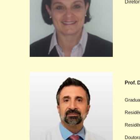
Diretor
Prof. 
G
radu
Residê
Residê
Doutor