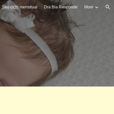
Seu ciclo menstrual
Dra Bia Responde
More
ion