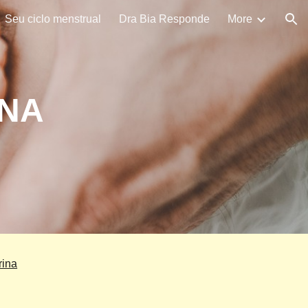
Seu ciclo menstrual
Dra Bia Responde
More
ion
NA
rina