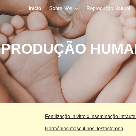
Início
Sobre Nós
Reprodução Natural
ip to main content
Skip to navigat
EPRODUÇÃO HUMA
Fertilização in vitro x inseminação intraute
Hormônios masculinos: testosterona